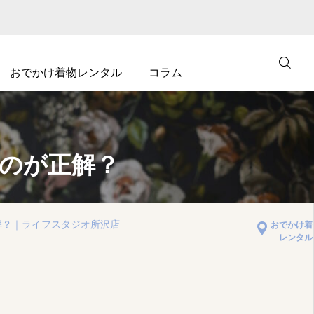
おでかけ着物レンタル
コラム
撮影予約
るのが正解？
会員登録 （ロ
グイン）
解？｜ライフスタジオ所沢店
おでかけ着
レンタル