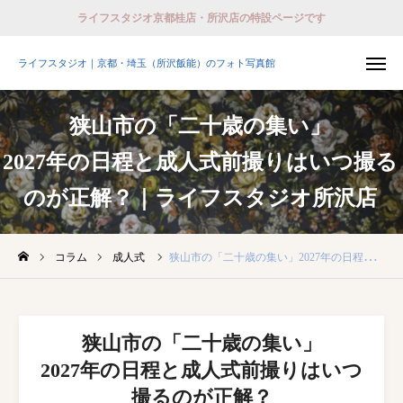
ライフスタジオ京都桂店・所沢店の特設ページです
ライフスタジオ｜京都・埼玉（所沢飯能）のフォト写真館
ライフスタジオ｜京都・埼玉（所沢飯能）のフォト写真館
狭山市の「二十歳の集い」
撮影予約
会員登録 （ログイン）
2027年の日程と成人式前撮りはいつ撮る
おでかけ着物レンタル
のが正解？｜ライフスタジオ所沢店
ホーム
コラム
成人式
狭山市の「二十歳の集い」2027年の日程と成人式前撮りはいつ撮るのが正解？｜ライフスタジオ所沢店
店舗紹介
プラン
狭山市の「二十歳の集い」
2027年の日程と成人式前撮りはいつ
撮影予約
撮るのが正解？