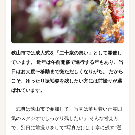
狭山市では成人式を「
二十歳の集い
」として開催し
ています。 近年は
午前開催
で進行する年もあり、当
日はお支度〜移動まで慌ただしくなりがち。 だから
こそ、ゆったり振袖姿を残したい方には
前撮り
が選
ばれています。
「式典は狭山市で参加して、写真は落ち着いた雰囲
気のスタジオでしっかり残したい」 そんな考え方
で、別日に前撮りをして“写真だけは丁寧に残す”選