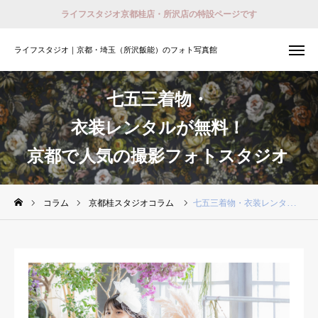
ライフスタジオ京都桂店・所沢店の特設ページです
ライフスタジオ｜京都・埼玉（所沢飯能）のフォト写真館
ライフスタジオ｜京都・埼玉（所沢飯能）のフォト写真館
撮影予約
七五三着物・
会員登録 （ログイン）
衣装レンタルが無料！
おでかけ着物レンタル
京都で人気の撮影フォトスタジオ
ホーム
店舗紹介
コラム
京都桂スタジオコラム
七五三着物・衣装レンタルが無料！京都で人気の撮影フォトスタジオ
プラン
撮影予約
衣装