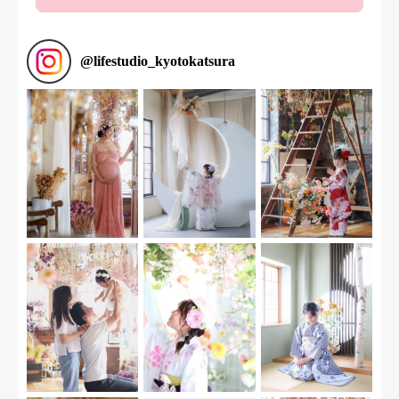
@
lifestudio_kyotokatsura