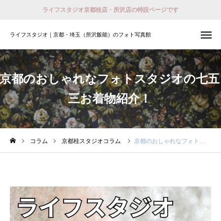
ライフスタジオ京都桂店・所沢店の特設ページです
ライフスタジオ｜京都・埼玉（所沢飯能）のフォト写真館
ライフスタジオ｜京都・埼玉（所沢飯能）のフォト写真館
撮影予約
会員登録 （ログイン）
京都のおしゃれなフォトスタジオの七五
おでかけ着物レンタル
三お着物紹介！
ホーム
店舗紹介
コラム
京都桂スタジオコラム
京都のおしゃれなフォトスタジオの七五三お着物紹介！
プラン
撮影予約
衣装