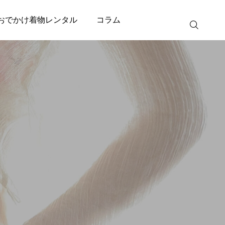
おでかけ着物レンタル
コラム
撮影予約
会員登録 （ロ
グイン）
おでかけ着
レンタル