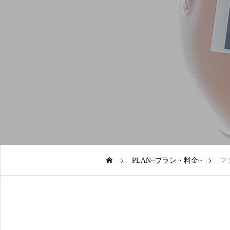
PLAN~プラン・料金~
マ