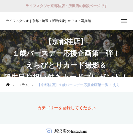
ライフスタジオ京都桂店・所沢店の特設ページです
ライフスタジオ｜京都・埼玉（所沢飯能）のフォト写真館
ライフスタジオ｜京都・埼玉（所沢飯能）のフォト写真館
撮影予約
会員登録 （ログイン）
【京都桂店】
１歳バースデー応援企画第一弾！
おでかけ着物レンタル
えらびとりカード撮影＆
ホーム
誕生日お祝い付きカードプレゼント！
店舗紹介
コラム
【京都桂店】１歳バースデー応援企画第一弾！ えらびとりカード撮影＆誕生日お祝い付きカードプレゼント！
プラン
カテゴリーを登録してください
撮影予約
衣装
所沢店のInstagram