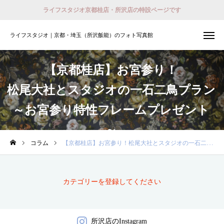
ライフスタジオ京都桂店・所沢店の特設ページです
ライフスタジオ｜京都・埼玉（所沢飯能）のフォト写真館
ライフスタジオ｜京都・埼玉（所沢飯能）のフォト写真館
撮影予約
会員登録 （ログイン）
【京都桂店】お宮参り！
松尾大社とスタジオの一石二鳥プラン
おでかけ着物レンタル
～お宮参り特性フレームプレゼント
ホーム
～
店舗紹介
コラム
【京都桂店】お宮参り！松尾大社とスタジオの一石二鳥プラン～お宮参り特性フレームプレゼント～
プラン
カテゴリーを登録してください
撮影予約
衣装
所沢店のInstagram