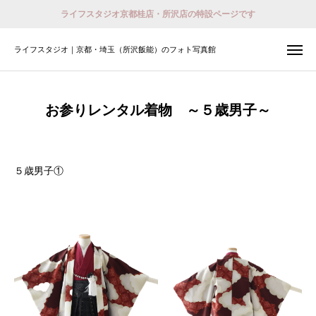
ライフスタジオ京都桂店・所沢店の特設ページです
ライフスタジオ｜京都・埼玉（所沢飯能）のフォト写真館
ライフスタジオ｜京都・埼玉（所沢飯能）のフォト写真館
撮影予約
会員登録 （ログイン）
お参りレンタル着物 ～５歳男子～
おでかけ着物レンタル
ホーム
５歳男子①
店舗紹介
プラン
撮影予約
衣装